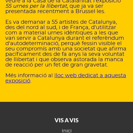
veure a la Casa de la Catalanitat l'exposició
55 urnes per la llibertat
, que ja va ser
presentada recentment a Brussel·les.
Es va demanar a 55 artistes de Catalunya,
des del nord al sud, i de França, d'utilitzar
com a material urnes idèntiques a les que
van servir a Catalunya durant el referèndum
d'autodeterminació, perquè fessin visible el
seu compromís amb una societat que afirma
pacíficament des de fa anys la seva voluntat
de llibertat i que observa astorada la manca
de reacció per un fet de gran gravetat.
Més informació al
lloc web dedicat a aquesta
exposició
.
VIS A VIS
Inici