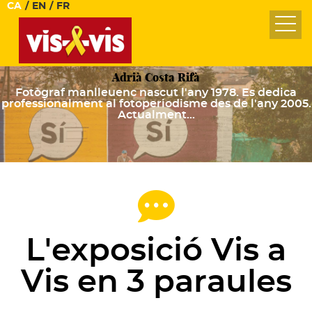
Vés
CA
EN
FR
al
contingut
Adrià Costa Rifà
Fotògraf manlleuenc nascut l'any 1978. Es dedica
professionalment al fotoperiodisme des de l'any 2005.
Actualment…
L'exposició Vis a
Vis en 3 paraules